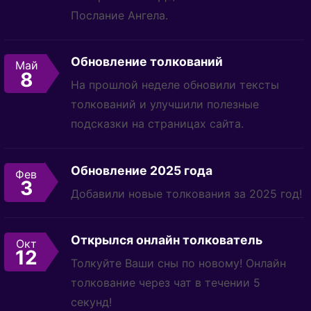
Послание Ангела.
Обновление толкований
Май
8
На прошлой неделе обновили тексты
толкований и улучшили полезные
подсказки на страницах сайта.
Обновление 2025 года
Фев
3
Добавили новые толкования за 2025 год!
Открылся онлайн толкователь
Окт
12
Толкуйте Ваши сны по новому! Онлайн
толкование через чат в течении 5
секунд!