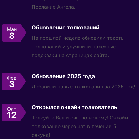
Послание Ангела.
Обновление толкований
Май
8
На прошлой неделе обновили тексты
толкований и улучшили полезные
подсказки на страницах сайта.
Обновление 2025 года
Фев
3
Добавили новые толкования за 2025 год!
Открылся онлайн толкователь
Окт
12
Толкуйте Ваши сны по новому! Онлайн
толкование через чат в течении 5
секунд!