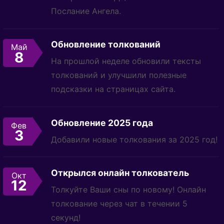
Послание Ангела.
Обновление толкований
Май
8
На прошлой неделе обновили тексты
толкований и улучшили полезные
подсказки на страницах сайта.
Обновление 2025 года
Фев
3
Добавили новые толкования за 2025 год!
Открылся онлайн толкователь
Окт
12
Толкуйте Ваши сны по новому! Онлайн
толкование через чат в течении 5
секунд!