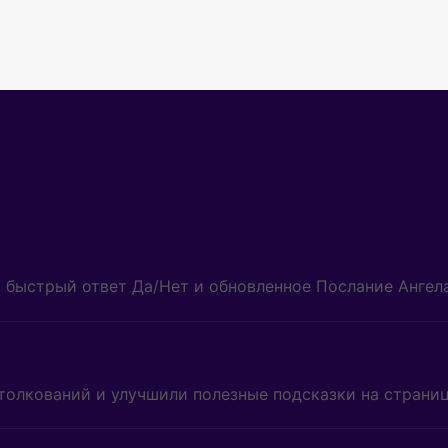
, быстрый ответ Да/Нет и обновленное Послание Ангела
толкований и улучшили полезные подсказки на страниц