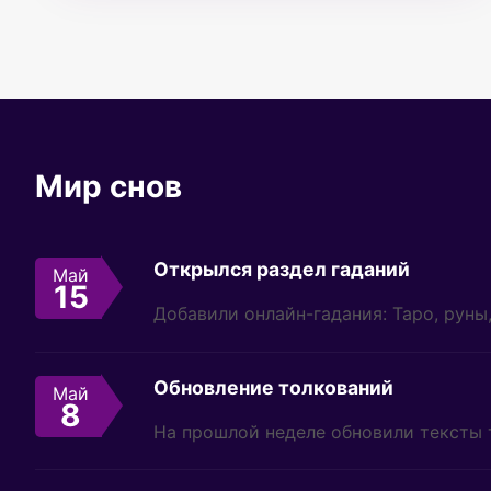
Мир снов
Открылся раздел гаданий
Май
15
Добавили онлайн-гадания: Таро, руны
Обновление толкований
Май
8
На прошлой неделе обновили тексты 