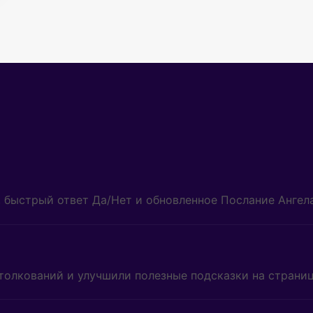
, быстрый ответ Да/Нет и обновленное Послание Ангела
толкований и улучшили полезные подсказки на страниц