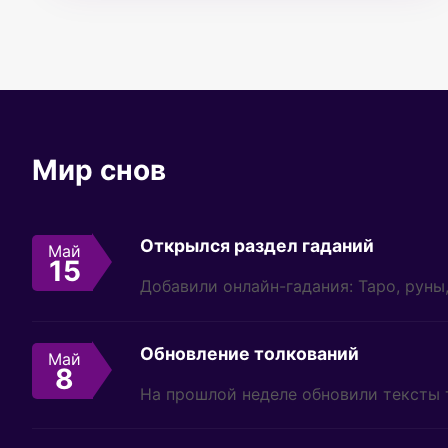
Мир снов
Открылся раздел гаданий
Май
15
Добавили онлайн-гадания: Таро, руны
Обновление толкований
Май
8
На прошлой неделе обновили тексты 