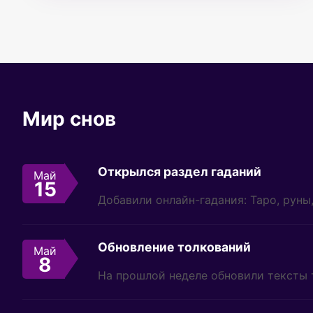
Мир снов
Открылся раздел гаданий
Май
15
Добавили онлайн-гадания: Таро, руны
Обновление толкований
Май
8
На прошлой неделе обновили тексты 