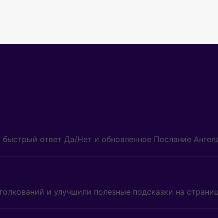
, быстрый ответ Да/Нет и обновленное Послание Ангела
толкований и улучшили полезные подсказки на страниц