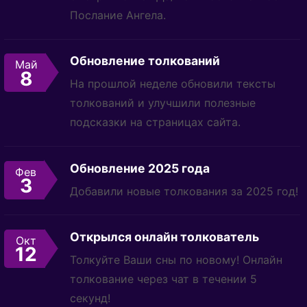
Послание Ангела.
Обновление толкований
Май
8
На прошлой неделе обновили тексты
толкований и улучшили полезные
подсказки на страницах сайта.
Обновление 2025 года
Фев
3
Добавили новые толкования за 2025 год!
Открылся онлайн толкователь
Окт
12
Толкуйте Ваши сны по новому! Онлайн
толкование через чат в течении 5
секунд!