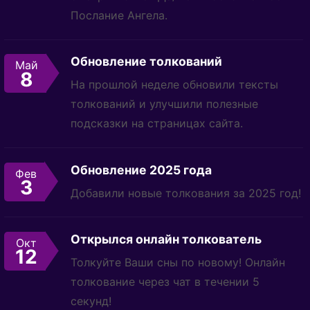
Послание Ангела.
Обновление толкований
Май
8
На прошлой неделе обновили тексты
толкований и улучшили полезные
подсказки на страницах сайта.
Обновление 2025 года
Фев
3
Добавили новые толкования за 2025 год!
Открылся онлайн толкователь
Окт
12
Толкуйте Ваши сны по новому! Онлайн
толкование через чат в течении 5
секунд!