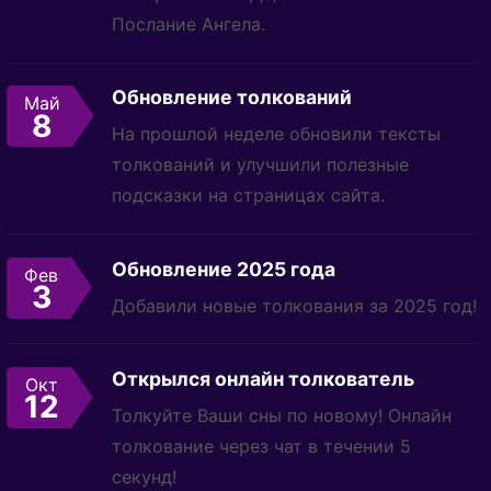
Послание Ангела.
Обновление толкований
Май
8
На прошлой неделе обновили тексты
толкований и улучшили полезные
подсказки на страницах сайта.
Обновление 2025 года
Фев
3
Добавили новые толкования за 2025 год!
Открылся онлайн толкователь
Окт
12
Толкуйте Ваши сны по новому! Онлайн
толкование через чат в течении 5
секунд!