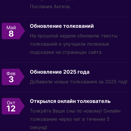
Послание Ангела.
Обновление толкований
Май
8
На прошлой неделе обновили тексты
толкований и улучшили полезные
подсказки на страницах сайта.
Обновление 2025 года
Фев
3
Добавили новые толкования за 2025 год!
Открылся онлайн толкователь
Окт
12
Толкуйте Ваши сны по новому! Онлайн
толкование через чат в течении 5
секунд!