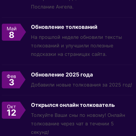
Послание Ангела.
Обновление толкований
Май
8
На прошлой неделе обновили тексты
толкований и улучшили полезные
подсказки на страницах сайта.
Обновление 2025 года
Фев
3
Добавили новые толкования за 2025 год!
Открылся онлайн толкователь
Окт
12
Толкуйте Ваши сны по новому! Онлайн
толкование через чат в течении 5
секунд!