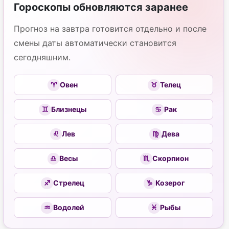
Гороскопы обновляются заранее
Прогноз на завтра готовится отдельно и после
смены даты автоматически становится
сегодняшним.
♈
Овен
♉
Телец
♊
Близнецы
♋
Рак
♌
Лев
♍
Дева
♎
Весы
♏
Скорпион
♐
Стрелец
♑
Козерог
♒
Водолей
♓
Рыбы