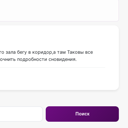
о зала бегу​ в коридор,а там​ Таковы все
точнить подробности сновидения.
Поиск