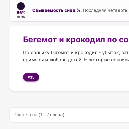
Сбываемость сна в %.
Последняя четверть,
56%
ЛУНА
Бегемот и крокодил по с
По соннику бегемот и крокодил - убыток,​ зат
примеры​ и любовь детей. Некоторые сонник
♥
33