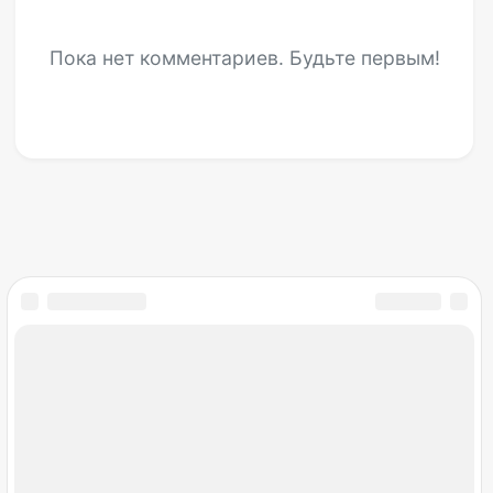
Пока нет комментариев. Будьте первым!
Мир снов
Открылся раздел гаданий
Май
15
Добавили онлайн-гадания: Таро, руны,