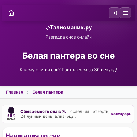
Талисманик.ру
🌙
Разгадка снов онлайн
Белая пантера во сне
К чему снится сон? Растолкуем за 30 секунд!
Главная
Белая пантера
Сбываемость сна в %.
Последняя четверть,
Календарь
55%
24 лунный день, Близнецы.
ЛУНА
Навигация по сну