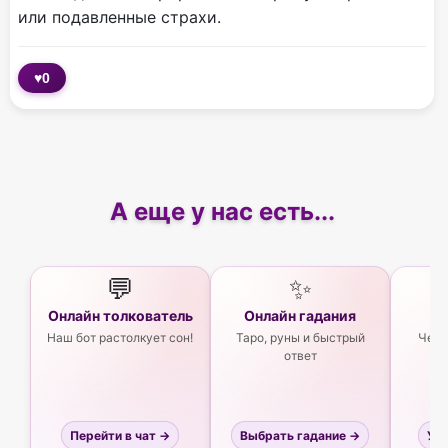
или подавленные страхи.
♥
0
А еще у нас есть...
💬
✨
Онлайн толкователь
Онлайн гадания
Ас
Наш бот растолкует сон!
Таро, руны и быстрый
Чего
ответ
Перейти в чат →
Выбрать гадание →
Узн