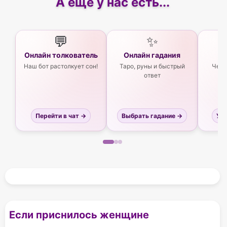
А еще у нас есть...
💬
✨
Онлайн толкователь
Онлайн гадания
Ас
Наш бот растолкует сон!
Таро, руны и быстрый
Чего
ответ
Перейти в чат →
Выбрать гадание →
Узн
Если приснилось женщине