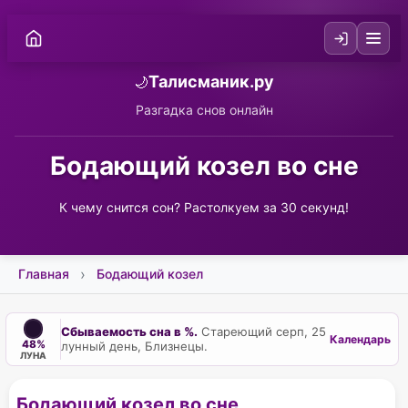
Талисманик.ру
🌙
Разгадка снов онлайн
Бодающий козел во сне
К чему снится сон? Растолкуем за 30 секунд!
Главная
Бодающий козел
Сбываемость сна в %.
Стареющий серп, 25
Календарь
48%
лунный день, Близнецы.
ЛУНА
Бодающий козел во сне