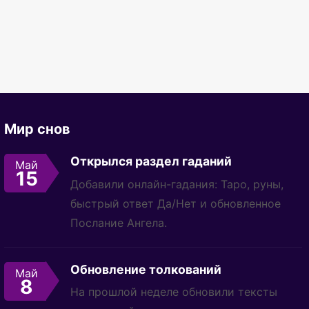
Мир снов
Открылся раздел гаданий
Май
15
Добавили онлайн-гадания: Таро, руны,
быстрый ответ Да/Нет и обновленное
Послание Ангела.
Обновление толкований
Май
8
На прошлой неделе обновили тексты