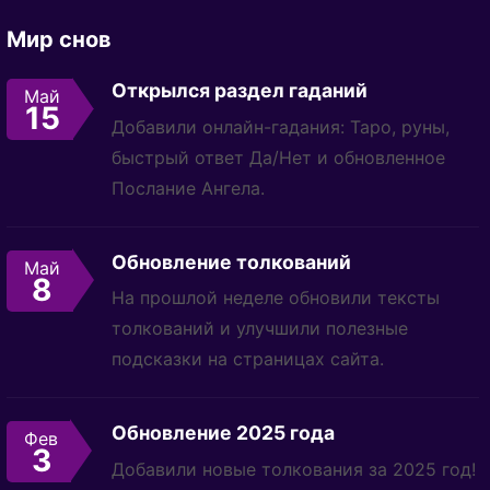
Мир снов
Открылся раздел гаданий
Май
15
Добавили онлайн-гадания: Таро, руны,
быстрый ответ Да/Нет и обновленное
Послание Ангела.
Обновление толкований
Май
8
На прошлой неделе обновили тексты
толкований и улучшили полезные
подсказки на страницах сайта.
Обновление 2025 года
Фев
3
Добавили новые толкования за 2025 год!