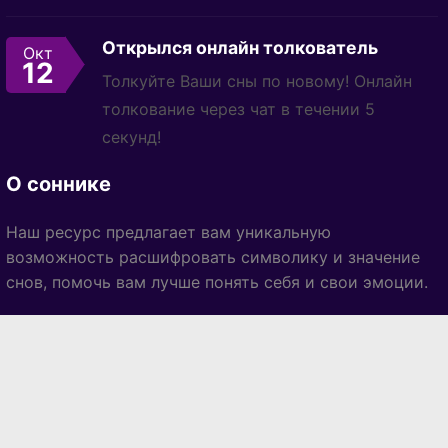
Открылся онлайн толкователь
Окт
12
Толкуйте Ваши сны по новому! Онлайн
толкование через чат в течении 5
секунд!
О соннике
Наш ресурс предлагает вам уникальную
возможность расшифровать символику и значение
снов, помочь вам лучше понять себя и свои эмоции.