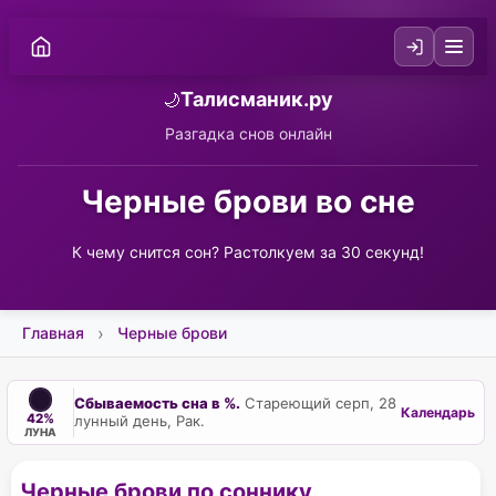
Талисманик.ру
🌙
Разгадка снов онлайн
Черные брови во сне
К чему снится сон? Растолкуем за 30 секунд!
Главная
Черные брови
Сбываемость сна в %.
Стареющий серп, 28
Календарь
42%
лунный день, Рак.
ЛУНА
Черные брови по соннику