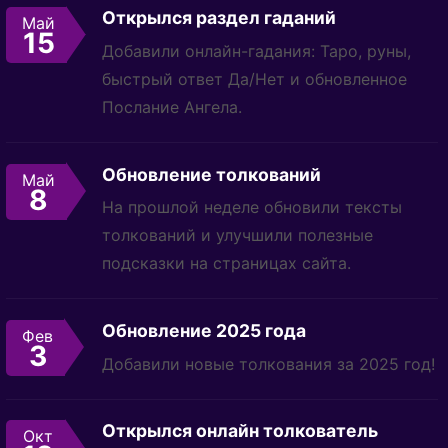
Открылся раздел гаданий
Май
15
Добавили онлайн-гадания: Таро, руны,
быстрый ответ Да/Нет и обновленное
Послание Ангела.
Обновление толкований
Май
8
На прошлой неделе обновили тексты
толкований и улучшили полезные
подсказки на страницах сайта.
Обновление 2025 года
Фев
3
Добавили новые толкования за 2025 год!
Открылся онлайн толкователь
Окт