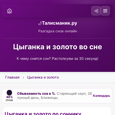
Талисманик.ру
🌙
Разгадка снов онлайн
Цыганка и золото во сне
К чему снится сон? Растолкуем за 30 секунд!
Главная
Цыганка и золото
Сбываемость сна в %.
Стареющий серп, 26
Календарь
46%
лунный день, Близнецы.
ЛУНА
Цыганка и золото по соннику