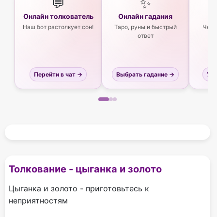
💬
✨
Онлайн толкователь
Онлайн гадания
Ас
Наш бот растолкует сон!
Таро, руны и быстрый
Чего
ответ
Перейти в чат →
Выбрать гадание →
Узн
Толкование - цыганка и золото
Цыганка и золото - приготовьтесь к
неприятностям