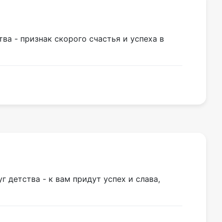
ва - признак скорого счастья и успеха в
 детства - к вам придут ycпeх и cлaвa,