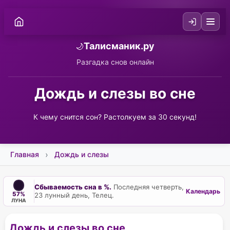
Талисманик.ру
🌙
Разгадка снов онлайн
Дождь и слезы во сне
К чему снится сон? Растолкуем за 30 секунд!
Главная
Дождь и слезы
Сбываемость сна в %.
Последняя четверть,
Календарь
57%
23 лунный день, Телец.
ЛУНА
Дождь и слезы во сне