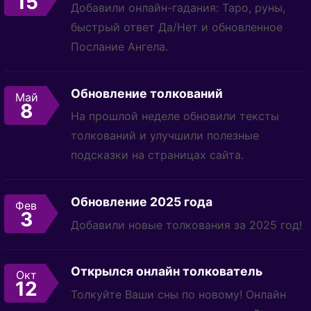
15
Добавили онлайн-гадания: Таро, руны,
быстрый ответ Да/Нет и обновленное
Послание Ангела.
Обновление толкований
Май
8
На прошлой неделе обновили тексты
толкований и улучшили полезные
подсказки на страницах сайта.
Обновление 2025 года
Фев
3
Добавили новые толкования за 2025 год!
Открылся онлайн толкователь
Окт
12
Толкуйте Ваши сны по новому! Онлайн