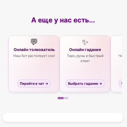
А еще у нас есть...
💬
✨
Онлайн толкователь
Онлайн гадания
Ас
Наш бот растолкует сон!
Таро, руны и быстрый
Чего
ответ
Перейти в чат →
Выбрать гадание →
Узн