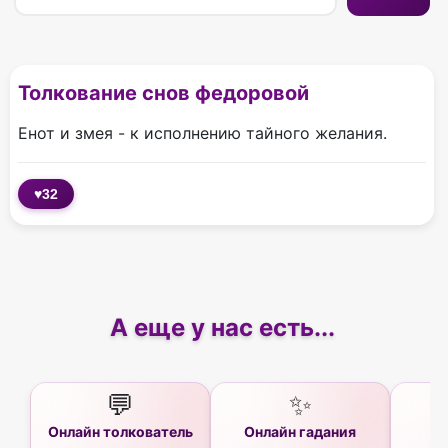
Толкование снов федоровой
Енот и змея - к исполнению тайного желания.
♥
32
А еще у нас есть...
💬
✨
Онлайн толкователь
Онлайн гадания
Ас