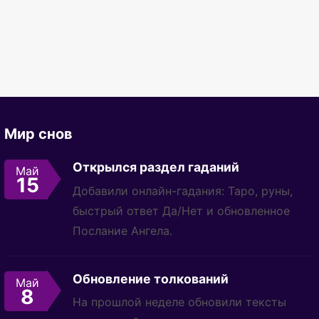
Мир снов
Открылся раздел гаданий
Май
15
Добавили онлайн-гадания: Таро, руны,
быстрый ответ Да/Нет и обновленное
Послание Ангела.
Обновление толкований
Май
8
На прошлой неделе обновили тексты