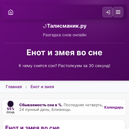
Талисманик.ру
🌙
Разгадка снов онлайн
Енот и змея во сне
К чему снится сон? Растолкуем за 30 секунд!
Главная
Енот и змея
Сбываемость сна в %.
Последняя четверть,
Календарь
55%
24 лунный день, Близнецы.
ЛУНА
Енот и змея во сне