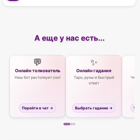
А еще у нас есть...
💬
✨
Онлайн толкователь
Онлайн гадания
Ас
Наш бот растолкует сон!
Таро, руны и быстрый
Чего
ответ
Перейти в чат →
Выбрать гадание →
Узн