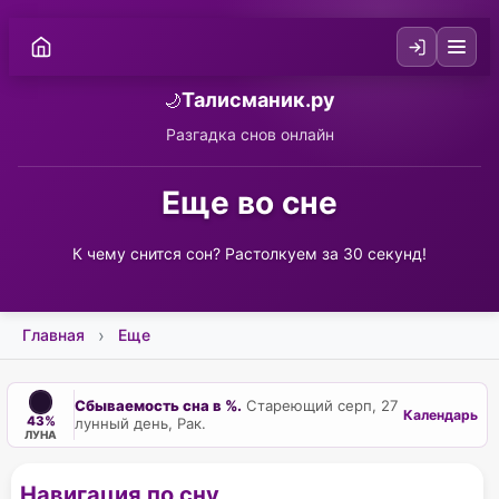
Талисманик.ру
🌙
Разгадка снов онлайн
Еще во сне
К чему снится сон? Растолкуем за 30 секунд!
Главная
Еще
Сбываемость сна в %.
Стареющий серп, 27
Календарь
43%
лунный день, Рак.
ЛУНА
Навигация по сну