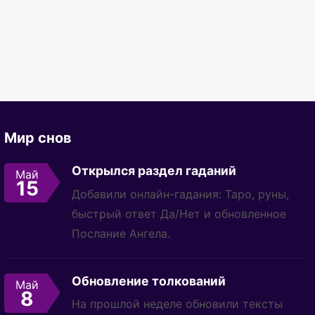
Мир снов
Открылся раздел гаданий
Май
15
Добавили онлайн-гадания: Таро, руны,
быстрый ответ Да/Нет и обновленное
Послание Ангела.
Обновление толкований
Май
8
На прошлой неделе обновили тексты