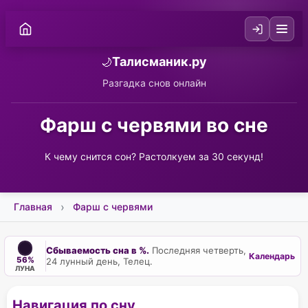
Талисманик.ру
🌙
Разгадка снов онлайн
Фарш с червями во сне
К чему снится сон? Растолкуем за 30 секунд!
Главная
Фарш с червями
Сбываемость сна в %.
Последняя четверть,
Календарь
56%
24 лунный день, Телец.
ЛУНА
Навигация по сну