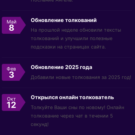
Обновление толкований
Май
8
На прошлой неделе обновили тексты
толкований и улучшили полезные
подсказки на страницах сайта.
Обновление 2025 года
Фев
3
Добавили новые толкования за 2025 год!
Открылся онлайн толкователь
Окт
12
Толкуйте Ваши сны по новому! Онлайн
толкование через чат в течении 5
секунд!