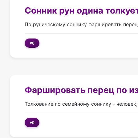
Сонник рун одина толкуе
По руническому соннику фаршировать перец 
♥
0
Фаршировать перец по и
Толкование по семейному соннику - человек,
♥
0