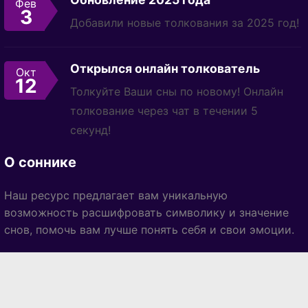
Фев
3
Добавили новые толкования за 2025 год!
Открылся онлайн толкователь
Окт
12
Толкуйте Ваши сны по новому! Онлайн
толкование через чат в течении 5
секунд!
О соннике
Наш ресурс предлагает вам уникальную
возможность расшифровать символику и значение
снов, помочь вам лучше понять себя и свои эмоции.