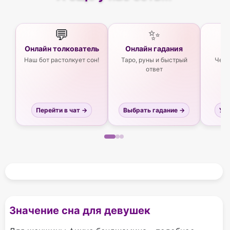
💬
✨
Онлайн толкователь
Онлайн гадания
Ас
Наш бот растолкует сон!
Таро, руны и быстрый
Чего
ответ
Перейти в чат →
Выбрать гадание →
Узн
Значение сна для девушек