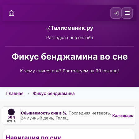
Талисманик.ру
🌙
Разгадка снов онлайн
Фикус бенджамина во сне
К чему снится сон? Растолкуем за 30 секунд!
Главная
Фикус бенджамина
Сбываемость сна в %.
Последняя четверть,
Календарь
56%
24 лунный день, Телец.
ЛУНА
Навигация по сну