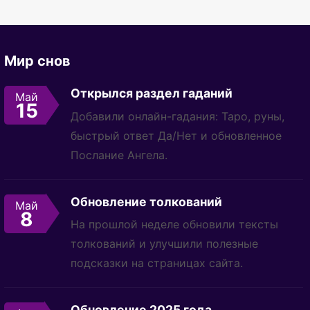
Мир снов
Открылся раздел гаданий
Май
15
Добавили онлайн-гадания: Таро, руны,
быстрый ответ Да/Нет и обновленное
Послание Ангела.
Обновление толкований
Май
8
На прошлой неделе обновили тексты
толкований и улучшили полезные
подсказки на страницах сайта.
Обновление 2025 года