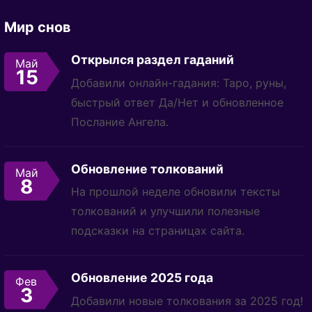
Мир снов
Открылся раздел гаданий
Май
15
Добавили онлайн-гадания: Таро, руны,
быстрый ответ Да/Нет и обновленное
Послание Ангела.
Обновление толкований
Май
8
На прошлой неделе обновили тексты
толкований и улучшили полезные
подсказки на страницах сайта.
Обновление 2025 года
Фев
3
Добавили новые толкования за 2025 год!