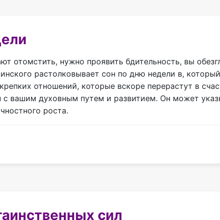
дели
ают отомстить, нужно проявить бдительность, вы обез
инского растолковывает сон по дню недели в, который
 крепких отношений, которые вскоре перерастут в сча
ан с вашим духовным путем и развитием. Он может ука
чностного роста.
таинственных сил