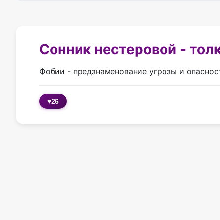
Сонник нестеровой - тол
Фобии - предзнаменование угрозы и опаснос
♥
26