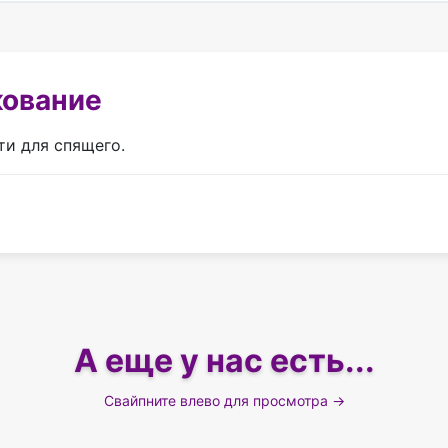
кование
ти для спящего.
А еще у нас есть...
Свайпните влево для просмотра →