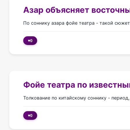
Азар объясняет восточн
По соннику азара фойе театра - такой сюже
♥
0
Фойе театра по известн
Толкование по китайскому соннику - период
♥
0