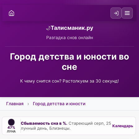
Талисманик.ру
🌙
Разгадка снов онлайн
Город детства и юности во
сне
К чему снится сон? Растолкуем за 30 секунд!
Главная
Город детства и юности
Сбываемость сна в %.
Стареющий серп, 25
Календарь
47%
лунный день, Близнецы.
ЛУНА