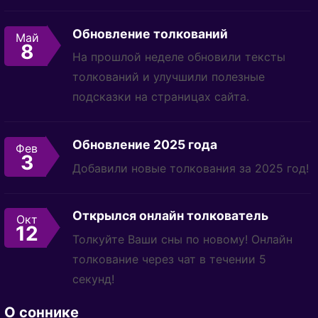
Обновление толкований
Май
8
На прошлой неделе обновили тексты
толкований и улучшили полезные
подсказки на страницах сайта.
Обновление 2025 года
Фев
3
Добавили новые толкования за 2025 год!
Открылся онлайн толкователь
Окт
12
Толкуйте Ваши сны по новому! Онлайн
толкование через чат в течении 5
секунд!
О соннике