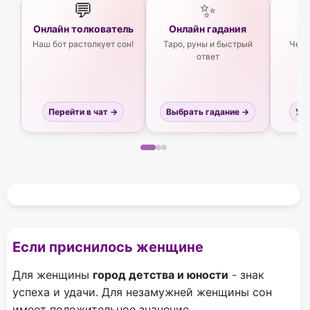
💬
✨
Онлайн толкователь
Онлайн гадания
Ас
Наш бот растолкует сон!
Таро, руны и быстрый
Чего
ответ
Перейти в чат →
Выбрать гадание →
Узн
Если приснилось женщине
Для женщины
город детства и юности
- знак
успеха и удачи. Для незамужней женщины сон
имеет положительное значение