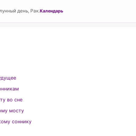
унный день, Рак.
Календарь
будущее
онникам
ту во сне
ому мосту
кому соннику