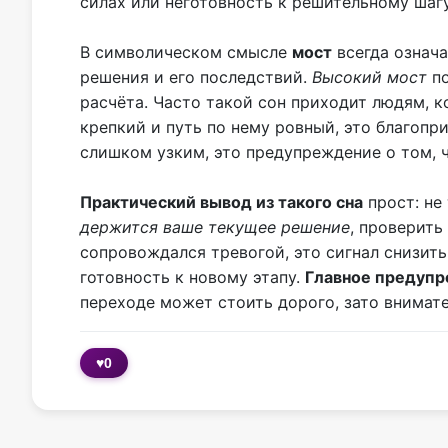
силах или неготовность к решительному шагу
В символическом смысле
мост
всегда означа
решения и его последствий.
Высокий мост
по
расчёта. Часто такой сон приходит людям, 
крепкий и путь по нему ровный, это благопр
слишком узким, это предупреждение о том, ч
Практический вывод из такого сна
прост: не
держится ваше текущее решение
, проверить
сопровождался тревогой, это сигнал снизить
готовность к новому этапу.
Главное предуп
переходе может стоить дорого, зато внимате
♥
0