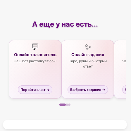
А еще у нас есть...
💬
✨
Онлайн толкователь
Онлайн гадания
Ас
Наш бот растолкует сон!
Таро, руны и быстрый
Чего
ответ
Перейти в чат →
Выбрать гадание →
Узн