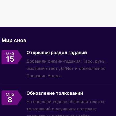
Мир снов
Открылся раздел гаданий
Май
15
Добавили онлайн-гадания: Таро, руны,
быстрый ответ Да/Нет и обновленное
Послание Ангела.
Обновление толкований
Май
8
На прошлой неделе обновили тексты
толкований и улучшили полезные