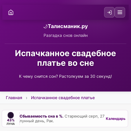
Талисманик.ру
🌙
Разгадка снов онлайн
Испачканное свадебное
платье во сне
К чему снится сон? Растолкуем за 30 секунд!
Главная
Испачканное свадебное платье
Сбываемость сна в %.
Стареющий серп, 27
Календарь
43%
лунный день, Рак.
ЛУНА