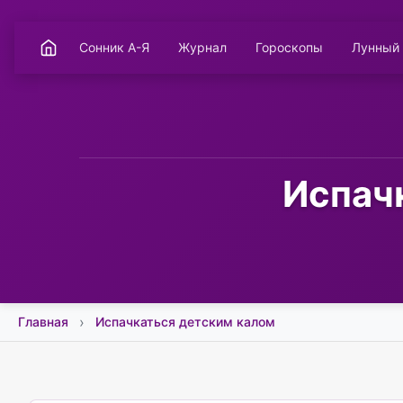
Сонник А-Я
Журнал
Гороскопы
Лунный
Испачк
Главная
Испачкаться детским калом