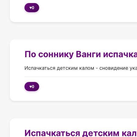
♥
0
По соннику Ванги испачк
Испачкаться детским калом - сновидение ука
♥
0
Испачкаться детским кал