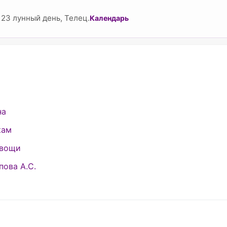
23 лунный день, Телец.
Календарь
на
кам
овощи
ова А.С.