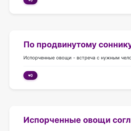
По продвинутому сонник
Испорченные овощи - встреча с нужным челов
♥
0
Испорченные овощи согла