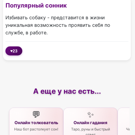
Популярный сонник
Избивать собаку - представится в жизни
уникальная возможность проявить себя по
службе, в работе.
♥
23
А еще у нас есть...
💬
✨
Онлайн толкователь
Онлайн гадания
Ас
Наш бот растолкует сон!
Таро, руны и быстрый
Чего
ответ