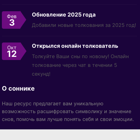
Обновление 2025 года
Фев
3
Добавили новые толкования за 2025 год!
Открылся онлайн толкователь
Окт
12
Толкуйте Ваши сны по новому! Онлайн
толкование через чат в течении 5
секунд!
О соннике
Наш ресурс предлагает вам уникальную
возможность расшифровать символику и значение
снов, помочь вам лучше понять себя и свои эмоции.