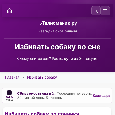
Талисманик.ру
🌙
Разгадка снов онлайн
Избивать собаку во сне
К чему снится сон? Растолкуем за 30 секунд!
Главная
Избивать собаку
Сбываемость сна в %.
Последняя четверть,
Календарь
54%
24 лунный день, Близнецы.
ЛУНА
Избивать собаку по соннику