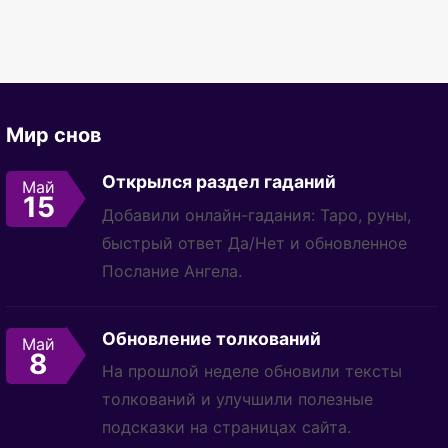
Мир снов
Открылся раздел гаданий
Май
15
Добавили онлайн-гадания: Таро, руны,
быстрый ответ Да/Нет и обновленное
Послание Ангела.
Обновление толкований
Май
8
На прошлой неделе обновили тексты
толкований и улучшили полезные
подсказки на страницах сайта.