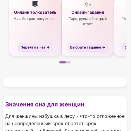
💬
✨
Онлайн толкователь
Онлайн гадания
Ас
Наш бот растолкует сон!
Таро, руны и быстрый
Чего
ответ
Перейти в чат →
Выбрать гадание →
Узн
Значения сна для женщин
Для женщины избушка в лесу - что-то отложенное
на неопределённый срок обретёт срок
конкретный - и близкий. Для замужней женщины