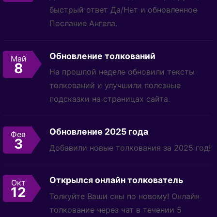
быстрый ответ Да/Нет и обновленное
Послание Ангела.
Обновление толкований
Май
8
На прошлой неделе обновили тексты
толкований и улучшили полезные
подсказки на страницах сайта.
Обновление 2025 года
Фев
3
Добавили новые толкования за 2025 год!
Открылся онлайн толкователь
Окт
12
Толкуйте Ваши сны по новому! Онлайн
толкование через чат в течении 5