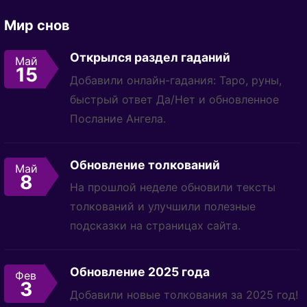
Мир снов
Открылся раздел гаданий
Май
15
Добавили онлайн-гадания: Таро, руны,
быстрый ответ Да/Нет и обновленное
Послание Ангела.
Обновление толкований
Май
8
На прошлой неделе обновили тексты
толкований и улучшили полезные
подсказки на страницах сайта.
Обновление 2025 года
Фев
3
Добавили новые толкования за 2025 год!