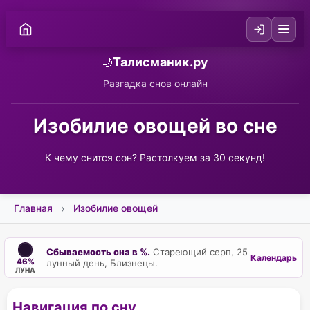
Талисманик.ру
🌙
Разгадка снов онлайн
Изобилие овощей во сне
К чему снится сон? Растолкуем за 30 секунд!
Главная
Изобилие овощей
Сбываемость сна в %.
Стареющий серп, 25
Календарь
46%
лунный день, Близнецы.
ЛУНА
Навигация по сну