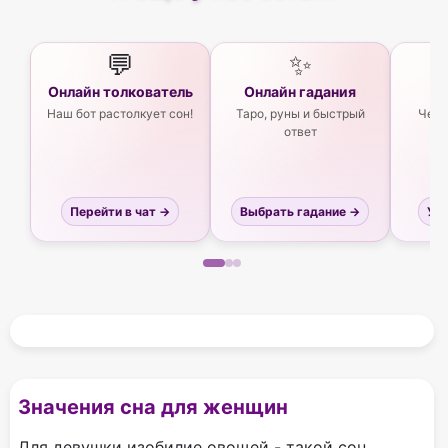
💬
✨
Онлайн толкователь
Онлайн гадания
Ас
Наш бот растолкует сон!
Таро, руны и быстрый
Чего
ответ
Перейти в чат →
Выбрать гадание →
Узн
Значения сна для женщин
Для девушки изобилие овощей - такой сон