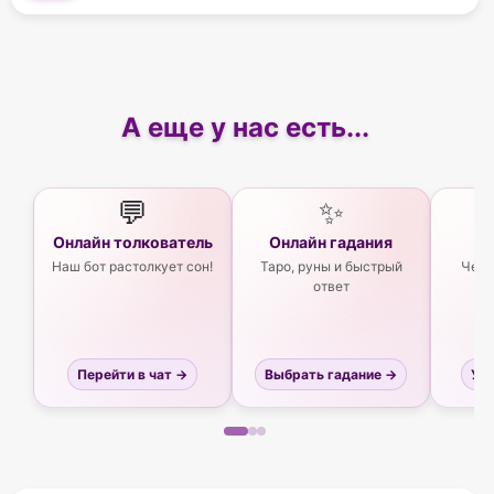
А еще у нас есть...
💬
✨
Онлайн толкователь
Онлайн гадания
Ас
Наш бот растолкует сон!
Таро, руны и быстрый
Чего
ответ
Перейти в чат →
Выбрать гадание →
Узн