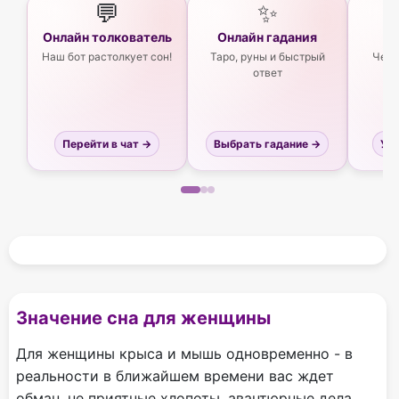
💬
✨
Онлайн толкователь
Онлайн гадания
Ас
Наш бот растолкует сон!
Таро, руны и быстрый
Чего
ответ
Перейти в чат →
Выбрать гадание →
Узн
Значение сна для женщины
Для женщины крыса и мышь одновременно - в
реальности в ближайшем времени вас ждет
обман, не приятные хлопоты, авантюрные дела,