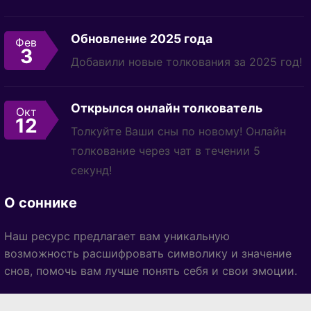
Обновление 2025 года
Фев
3
Добавили новые толкования за 2025 год!
Открылся онлайн толкователь
Окт
12
Толкуйте Ваши сны по новому! Онлайн
толкование через чат в течении 5
секунд!
О соннике
Наш ресурс предлагает вам уникальную
возможность расшифровать символику и значение
снов, помочь вам лучше понять себя и свои эмоции.