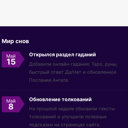
Мир снов
Открылся раздел гаданий
Май
15
Добавили онлайн-гадания: Таро, руны,
быстрый ответ Да/Нет и обновленное
Послание Ангела.
Обновление толкований
Май
8
На прошлой неделе обновили тексты
толкований и улучшили полезные
подсказки на страницах сайта.