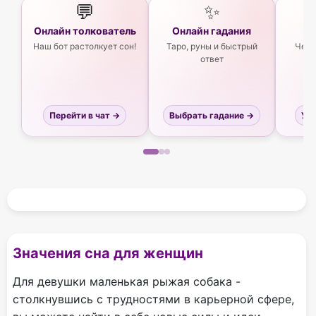
💬
✨
Онлайн толкователь
Онлайн гадания
Ас
Наш бот растолкует сон!
Таро, руны и быстрый
Чего
ответ
Перейти в чат →
Выбрать гадание →
Узн
Значения сна для женщин
Для девушки маленькая рыжая собака -
столкнувшись с трудностями в карьерной сфере,