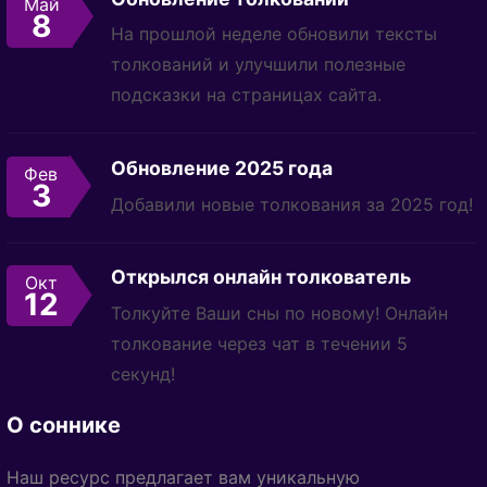
Май
8
На прошлой неделе обновили тексты
толкований и улучшили полезные
подсказки на страницах сайта.
Обновление 2025 года
Фев
3
Добавили новые толкования за 2025 год!
Открылся онлайн толкователь
Окт
12
Толкуйте Ваши сны по новому! Онлайн
толкование через чат в течении 5
секунд!
О соннике
Наш ресурс предлагает вам уникальную