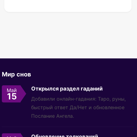
Мир снов
Открылся раздел гаданий
Май
15
Добавили онлайн-гадания: Таро, руны,
быстрый ответ Да/Нет и обновленное
Послание Ангела.
Обновление толкований