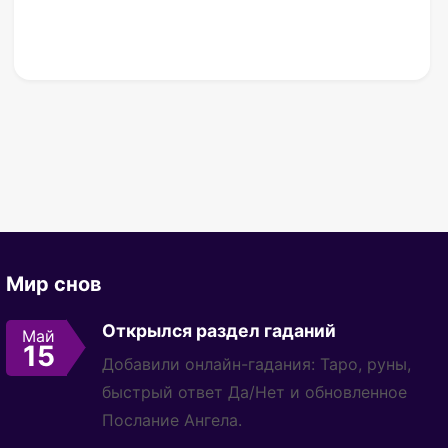
Мир снов
Открылся раздел гаданий
Май
15
Добавили онлайн-гадания: Таро, руны,
быстрый ответ Да/Нет и обновленное
Послание Ангела.