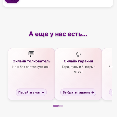
А еще у нас есть...
💬
✨
Онлайн толкователь
Онлайн гадания
Ас
Наш бот растолкует сон!
Таро, руны и быстрый
Чего
ответ
Перейти в чат →
Выбрать гадание →
Узн