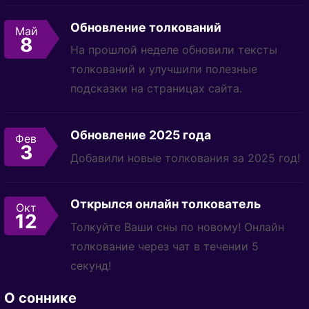
Обновление толкований
Май
8
На прошлой неделе обновили тексты
толкований и улучшили полезные
подсказки на страницах сайта.
Обновление 2025 года
Фев
3
Добавили новые толкования за 2025 год!
Открылся онлайн толкователь
Окт
12
Толкуйте Ваши сны по новому! Онлайн
толкование через чат в течении 5
секунд!
О соннике