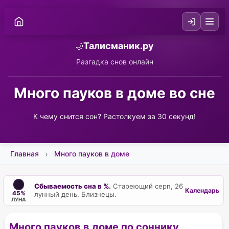
Талисманик.ру
🌙
Разгадка снов онлайн
Много пауков в доме во сне
К чему снится сон? Растолкуем за 30 секунд!
Главная
Много пауков в доме
Сбываемость сна в %.
Стареющий серп, 26
Календарь
45%
лунный день, Близнецы.
ЛУНА
Много пауков в доме по соннику