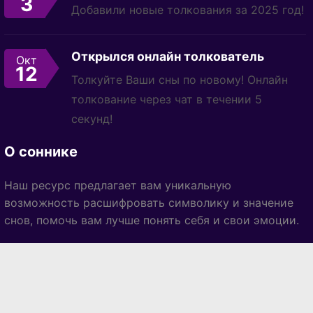
3
Добавили новые толкования за 2025 год!
Открылся онлайн толкователь
Окт
12
Толкуйте Ваши сны по новому! Онлайн
толкование через чат в течении 5
секунд!
О соннике
Наш ресурс предлагает вам уникальную
возможность расшифровать символику и значение
снов, помочь вам лучше понять себя и свои эмоции.