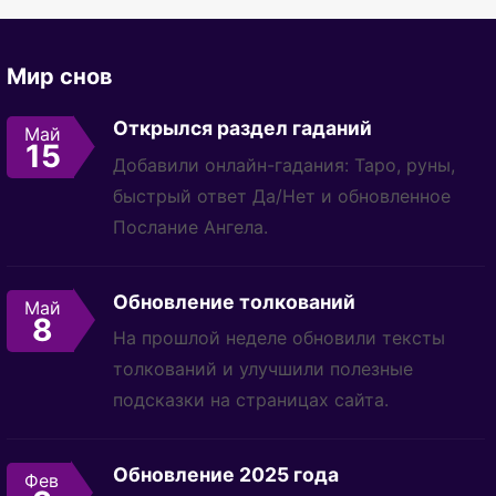
Мир снов
Открылся раздел гаданий
Май
15
Добавили онлайн-гадания: Таро, руны,
быстрый ответ Да/Нет и обновленное
Послание Ангела.
Обновление толкований
Май
8
На прошлой неделе обновили тексты
толкований и улучшили полезные
подсказки на страницах сайта.
Обновление 2025 года
Фев