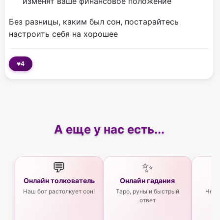
изменят ваше финансовое положение
Без разницы, каким был сон, постарайтесь
настроить себя на хорошее
♥
4
А еще у нас есть...
💬
✨
Онлайн толкователь
Онлайн гадания
Ас
Наш бот растолкует сон!
Таро, руны и быстрый
Чего
ответ