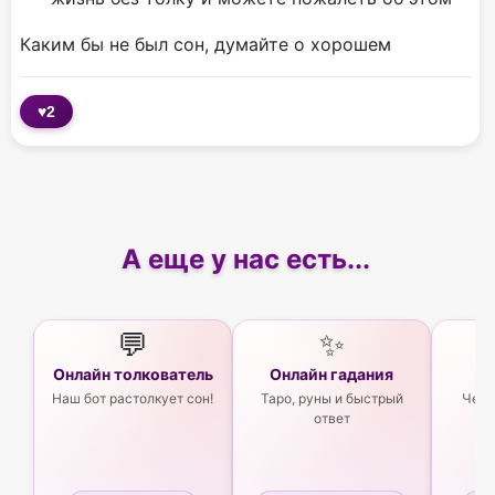
Каким бы не был сон, думайте о хорошем
♥
2
А еще у нас есть...
💬
✨
Онлайн толкователь
Онлайн гадания
Ас
Наш бот растолкует сон!
Таро, руны и быстрый
Чего
ответ