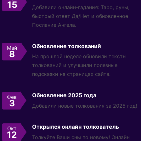
15
Добавили онлайн-гадания: Таро, руны,
быстрый ответ Да/Нет и обновленное
Послание Ангела.
Обновление толкований
Май
8
На прошлой неделе обновили тексты
толкований и улучшили полезные
подсказки на страницах сайта.
Обновление 2025 года
Фев
3
Добавили новые толкования за 2025 год!
Открылся онлайн толкователь
Окт
12
Толкуйте Ваши сны по новому! Онлайн