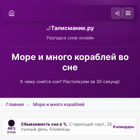
Талисманик.ру
🌙
Разгадка снов онлайн
Море и много кораблей во
сне
К чему снится сон? Растолкуем за 30 секунд!
Главная
Море и много кораблей
Сбываемость сна в %.
Стареющий серп, 26
Календарь
46%
лунный день, Близнецы.
ЛУНА