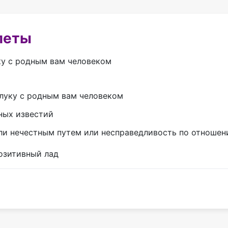
леты
ку с родным вам человеком
злуку с родным вам человеком
ных известий
ыли нечестным путем или несправедливость по отношен
позитивный лад