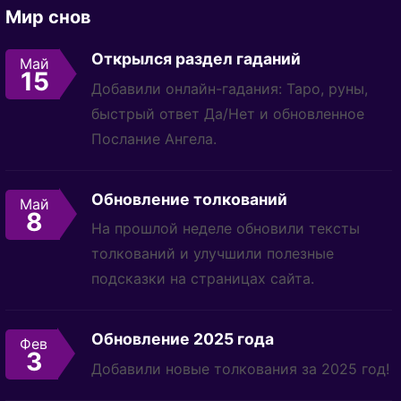
Мир снов
Открылся раздел гаданий
Май
15
Добавили онлайн-гадания: Таро, руны,
быстрый ответ Да/Нет и обновленное
Послание Ангела.
Обновление толкований
Май
8
На прошлой неделе обновили тексты
толкований и улучшили полезные
подсказки на страницах сайта.
Обновление 2025 года
Фев
3
Добавили новые толкования за 2025 год!