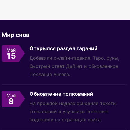
Мир снов
Открылся раздел гаданий
Май
15
Добавили онлайн-гадания: Таро, руны,
быстрый ответ Да/Нет и обновленное
Послание Ангела.
Обновление толкований
Май
8
На прошлой неделе обновили тексты
толкований и улучшили полезные
подсказки на страницах сайта.