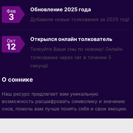
Обновление 2025 года
Фев
3
Добавили новые толкования за 2025 год!
Открылся онлайн толкователь
Окт
12
Толкуйте Ваши сны по новому! Онлайн
толкование через чат в течении 5
секунд!
О соннике
Наш ресурс предлагает вам уникальную
возможность расшифровать символику и значение
снов, помочь вам лучше понять себя и свои эмоции.