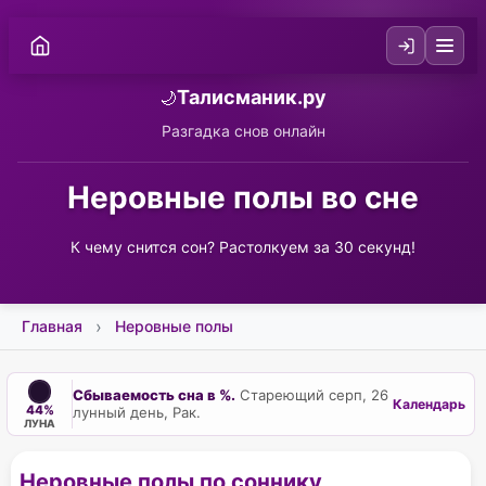
Талисманик.ру
🌙
Разгадка снов онлайн
Неровные полы во сне
К чему снится сон? Растолкуем за 30 секунд!
Главная
Неровные полы
Сбываемость сна в %.
Стареющий серп, 26
Календарь
44%
лунный день, Рак.
ЛУНА
Неровные полы по соннику