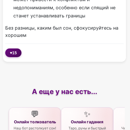
недопониманиям, особенно если спящий не
станет устанавливать границы
Без разницы, каким был сон, сфокусируйтесь на
хорошем
♥
15
А еще у нас есть...
💬
✨
Онлайн толкователь
Онлайн гадания
Ас
Наш бот растолкует сон!
Таро, руны и быстрый
Чего