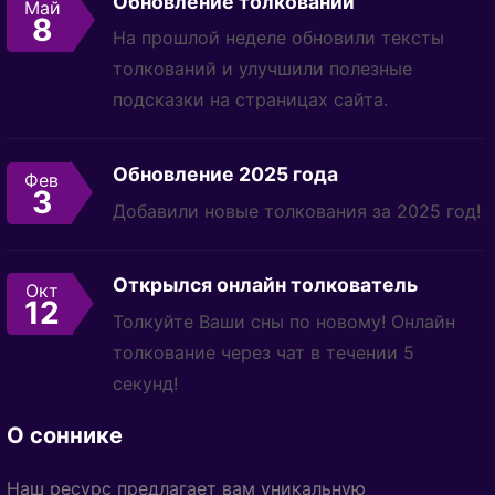
Обновление толкований
Май
8
На прошлой неделе обновили тексты
толкований и улучшили полезные
подсказки на страницах сайта.
Обновление 2025 года
Фев
3
Добавили новые толкования за 2025 год!
Открылся онлайн толкователь
Окт
12
Толкуйте Ваши сны по новому! Онлайн
толкование через чат в течении 5
секунд!
О соннике
Наш ресурс предлагает вам уникальную