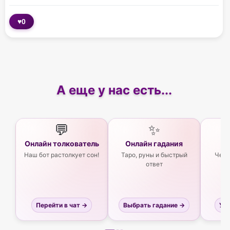
♥
0
А еще у нас есть...
💬
✨
Онлайн толкователь
Онлайн гадания
Ас
Наш бот растолкует сон!
Таро, руны и быстрый
Чего
ответ
Перейти в чат →
Выбрать гадание →
Узн