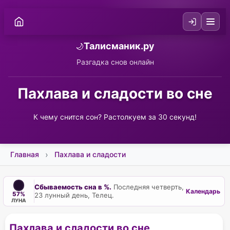
Талисманик.ру
🌙
Разгадка снов онлайн
Пахлава и сладости во сне
К чему снится сон? Растолкуем за 30 секунд!
Главная
Пахлава и сладости
Сбываемость сна в %.
Последняя четверть,
Календарь
57%
23 лунный день, Телец.
ЛУНА
Пахлава и сладости во сне