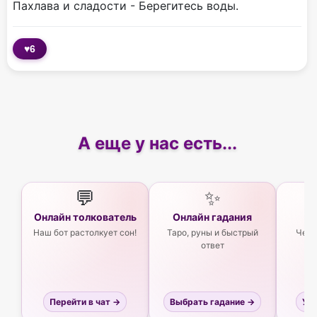
Пахлава и сладости - Берегитесь воды.
♥
6
А еще у нас есть...
💬
✨
Онлайн толкователь
Онлайн гадания
Ас
Наш бот растолкует сон!
Таро, руны и быстрый
Чего
ответ
Перейти в чат →
Выбрать гадание →
Узн