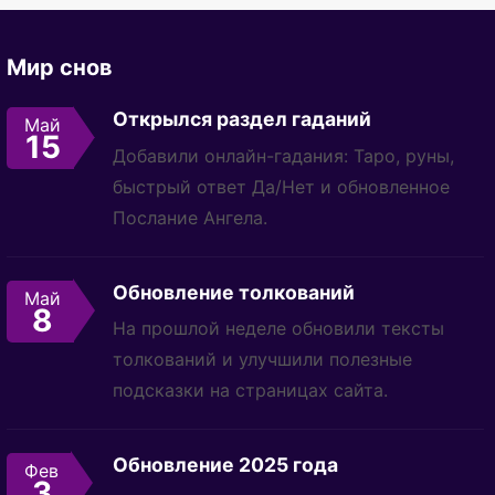
Мир снов
Открылся раздел гаданий
Май
15
Добавили онлайн-гадания: Таро, руны,
быстрый ответ Да/Нет и обновленное
Послание Ангела.
Обновление толкований
Май
8
На прошлой неделе обновили тексты
толкований и улучшили полезные
подсказки на страницах сайта.
Обновление 2025 года
Фев
3