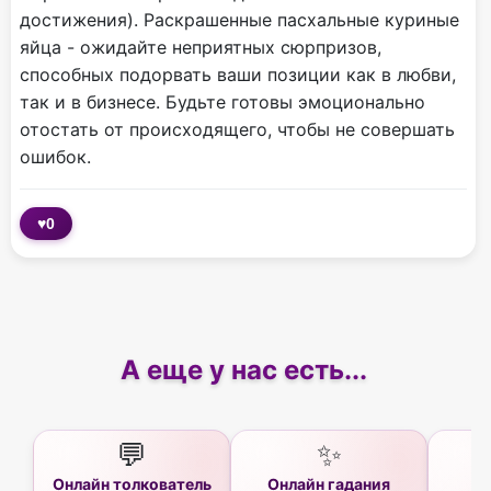
достижения). Раскрашенные пасхальные куриные
яйца - ожидайте неприятных сюрпризов,
способных подорвать ваши позиции как в любви,
так и в бизнесе. Будьте готовы эмоционально
отостать от происходящего, чтобы не совершать
ошибок.
♥
0
А еще у нас есть...
💬
✨
Онлайн толкователь
Онлайн гадания
Ас