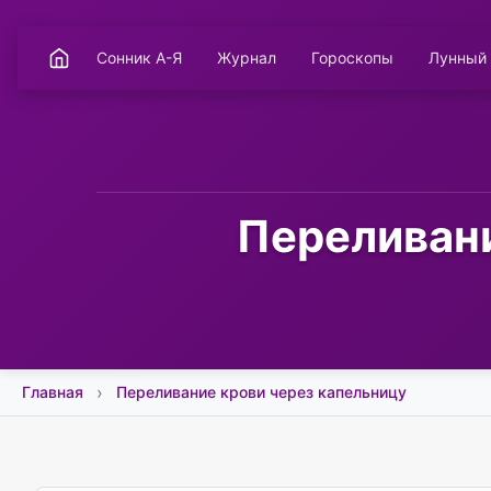
Сонник А-Я
Журнал
Гороскопы
Лунный
Переливани
Главная
Переливание крови через капельницу