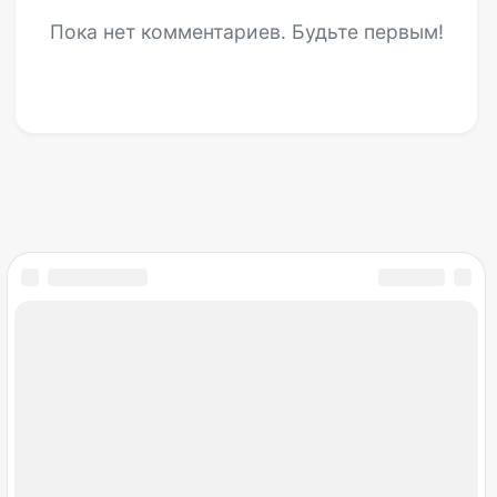
Пока нет комментариев. Будьте первым!
Мир снов
Открылся раздел гаданий
Май
15
Добавили онлайн-гадания: Таро, руны,
быстрый ответ Да/Нет и обновленное