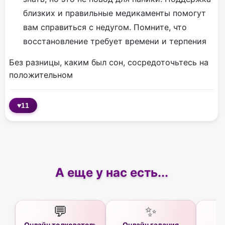
близких и правильные медикаменты помогут
вам справиться с недугом. Помните, что
восстановление требует времени и терпения
Без разницы, каким был сон, сосредоточьтесь на
положительном
♥
11
А еще у нас есть...
💬
✨
Онлайн толкователь
Онлайн гадания
Ас